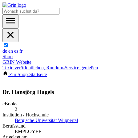
de
en
es
fr
Shop
GRIN Website
Texte veröffentlichen, Rundum-Service genießen
Zur Shop-Startseite
Dr. Hansjörg Hagels
eBooks
2
Institution / Hochschule
Bergische Universität Wuppertal
Berufsstand
EMPLOYEE
Angelegt am