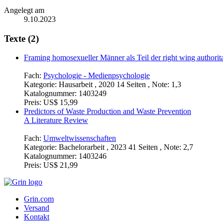
Angelegt am
9.10.2023
Texte (2)
Framing homosexueller Männer als Teil der right wing authorit
Fach:
Psychologie - Medienpsychologie
Kategorie:
Hausarbeit , 2020 14 Seiten , Note: 1,3
Katalognummer:
1403249
Preis:
US$ 15,99
Predictors of Waste Production and Waste Prevention
A Literature Review
Fach:
Umweltwissenschaften
Kategorie:
Bachelorarbeit , 2023 41 Seiten , Note: 2,7
Katalognummer:
1403246
Preis:
US$ 21,99
Grin.com
Versand
Kontakt