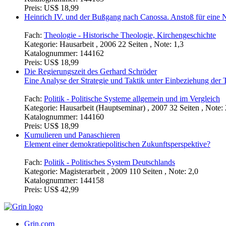
Preis:
US$ 18,99
Heinrich IV. und der Bußgang nach Canossa. Anstoß für eine 
Fach:
Theologie - Historische Theologie, Kirchengeschichte
Kategorie:
Hausarbeit , 2006 22 Seiten , Note: 1,3
Katalognummer:
144162
Preis:
US$ 18,99
Die Regierungszeit des Gerhard Schröder
Eine Analyse der Strategie und Taktik unter Einbeziehung der
Fach:
Politik - Politische Systeme allgemein und im Vergleich
Kategorie:
Hausarbeit (Hauptseminar) , 2007 32 Seiten , Note: 
Katalognummer:
144160
Preis:
US$ 18,99
Kumulieren und Panaschieren
Element einer demokratiepolitischen Zukunftsperspektive?
Fach:
Politik - Politisches System Deutschlands
Kategorie:
Magisterarbeit , 2009 110 Seiten , Note: 2,0
Katalognummer:
144158
Preis:
US$ 42,99
Grin.com