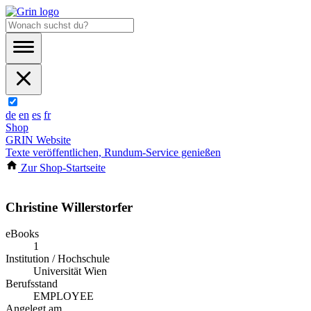
de
en
es
fr
Shop
GRIN Website
Texte veröffentlichen, Rundum-Service genießen
Zur Shop-Startseite
Christine Willerstorfer
eBooks
1
Institution / Hochschule
Universität Wien
Berufsstand
EMPLOYEE
Angelegt am