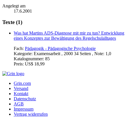
Angelegt am
17.6.2001
Texte (1)
Was hat Martins ADS-Diagnose mit mir zu tun? Entwicklung
eines Konzeptes zur Bewältigung des Regelschulalltages
Fach:
Pädagogik - Pädagogische Psychologie
Kategorie:
Examensarbeit , 2000 34 Seiten , Note: 1,0
Katalognummer:
85
Preis:
US$ 18,99
Grin.com
Versand
Kontakt
Datenschutz
AGB
Impressum
Vertrag widerrufen