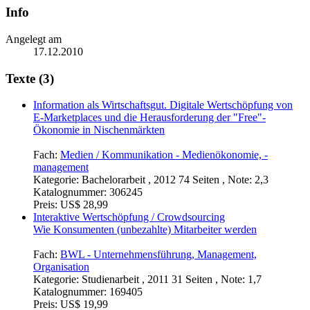
Info
Angelegt am
17.12.2010
Texte (3)
Information als Wirtschaftsgut. Digitale Wertschöpfung von
E-Marketplaces und die Herausforderung der "Free"-
Ökonomie in Nischenmärkten
Fach:
Medien / Kommunikation - Medienökonomie, -
management
Kategorie:
Bachelorarbeit , 2012 74 Seiten , Note: 2,3
Katalognummer:
306245
Preis:
US$ 28,99
Interaktive Wertschöpfung / Crowdsourcing
Wie Konsumenten (unbezahlte) Mitarbeiter werden
Fach:
BWL - Unternehmensführung, Management,
Organisation
Kategorie:
Studienarbeit , 2011 31 Seiten , Note: 1,7
Katalognummer:
169405
Preis:
US$ 19,99