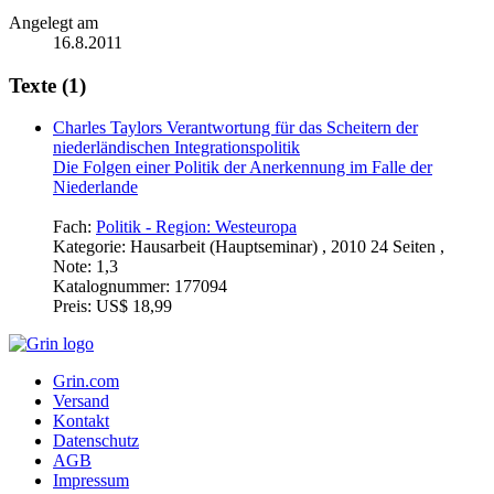
Angelegt am
16.8.2011
Texte (1)
Charles Taylors Verantwortung für das Scheitern der
niederländischen Integrationspolitik
Die Folgen einer Politik der Anerkennung im Falle der
Niederlande
Fach:
Politik - Region: Westeuropa
Kategorie:
Hausarbeit (Hauptseminar) , 2010 24 Seiten ,
Note: 1,3
Katalognummer:
177094
Preis:
US$ 18,99
Grin.com
Versand
Kontakt
Datenschutz
AGB
Impressum