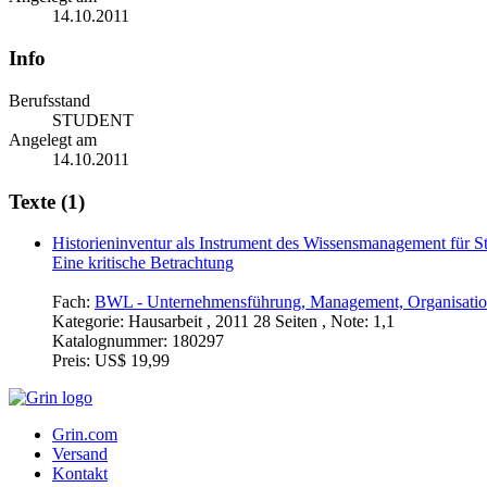
14.10.2011
Info
Berufsstand
STUDENT
Angelegt am
14.10.2011
Texte (1)
Historieninventur als Instrument des Wissensmanagement für S
Eine kritische Betrachtung
Fach:
BWL - Unternehmensführung, Management, Organisati
Kategorie:
Hausarbeit , 2011 28 Seiten , Note: 1,1
Katalognummer:
180297
Preis:
US$ 19,99
Grin.com
Versand
Kontakt