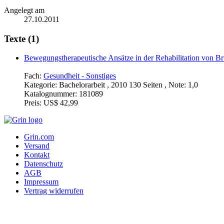
Angelegt am
27.10.2011
Texte (1)
Bewegungstherapeutische Ansätze in der Rehabilitation von Bru
Fach:
Gesundheit - Sonstiges
Kategorie:
Bachelorarbeit , 2010 130 Seiten , Note: 1,0
Katalognummer:
181089
Preis:
US$ 42,99
Grin.com
Versand
Kontakt
Datenschutz
AGB
Impressum
Vertrag widerrufen