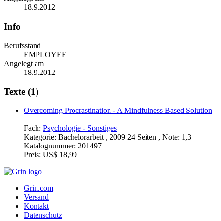
18.9.2012
Info
Berufsstand
EMPLOYEE
Angelegt am
18.9.2012
Texte (1)
Overcoming Procrastination - A Mindfulness Based Solution
Fach:
Psychologie - Sonstiges
Kategorie:
Bachelorarbeit , 2009 24 Seiten , Note: 1,3
Katalognummer:
201497
Preis:
US$ 18,99
Grin.com
Versand
Kontakt
Datenschutz