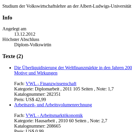
Studium der Volkswirtschaftslehre an der Albert-Ludwigs-Universitä
Info
Angelegt am
13.12.2012
Höchster Abschluss
Diplom-Volkswirtin
Texte (2)
Die Überliquidisierung der Weltfinanzmärkte in den Jahren 20
Motive und Wirkungen
Fach:
VWL - Finanzwissenschaft
Kategorie:
Diplomarbeit , 2011 105 Seiten , Note: 1,7
Katalognummer:
282351
Preis:
US$ 42,99
Arbeitszeit- und Arbeitsvolumenrechnung
Fach:
VWL - Arbeitsmarktökonomik
Kategorie:
Hausarbeit , 2010 60 Seiten , Note: 2,7
Katalognummer:
208665
Preis:
US$ 0,99