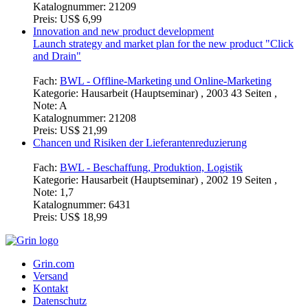
Katalognummer:
21209
Preis:
US$ 6,99
Innovation and new product development
Launch strategy and market plan for the new product "Click
and Drain"
Fach:
BWL - Offline-Marketing und Online-Marketing
Kategorie:
Hausarbeit (Hauptseminar) , 2003 43 Seiten ,
Note: A
Katalognummer:
21208
Preis:
US$ 21,99
Chancen und Risiken der Lieferantenreduzierung
Fach:
BWL - Beschaffung, Produktion, Logistik
Kategorie:
Hausarbeit (Hauptseminar) , 2002 19 Seiten ,
Note: 1,7
Katalognummer:
6431
Preis:
US$ 18,99
Grin.com
Versand
Kontakt
Datenschutz