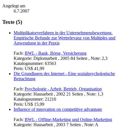
Angelegt am
6.7.2007
Texte (5)
Multiplikatorverfahren in der Unternehmensbewertung.
Empirische Befunde zur Wertrelevanz von Multiples und
Anwendung in der Praxis
Fach:
BWL - Bank, Börse, Versicherung
Kategorie:
Diplomarbeit , 2005 84 Seiten , Note: 2,3
Katalognummer:
63563
Preis:
US$ 41,99
Die Grundlagen des Internet - Eine sozialpsychologische
Betrachtung
Fach:
Psychologie - Arbeit, Betrieb, Organisation
Kategorie:
Hausarbeit , 2002 21 Seiten , Note: 1,3
Katalognummer:
21210
Preis:
US$ 15,99
Influence of innovation on competitive advantage
Fach:
BWL - Offline-Marketing und Online-Marketing
Kategorie:
Hausarbeit , 2003 7 Seiten , Note: A