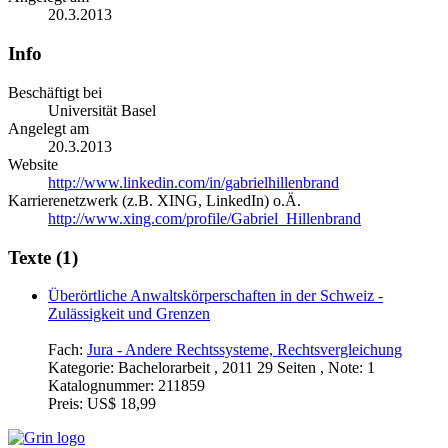
20.3.2013
Info
Beschäftigt bei
Universität Basel
Angelegt am
20.3.2013
Website
http://www.linkedin.com/in/gabrielhillenbrand
Karrierenetzwerk (z.B. XING, LinkedIn) o.Ä.
http://www.xing.com/profile/Gabriel_Hillenbrand
Texte (1)
Überörtliche Anwaltskörperschaften in der Schweiz -
Zulässigkeit und Grenzen
Fach:
Jura - Andere Rechtssysteme, Rechtsvergleichung
Kategorie:
Bachelorarbeit , 2011 29 Seiten , Note: 1
Katalognummer:
211859
Preis:
US$ 18,99