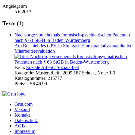
Angelegt am
5.6.2013
Texte (1)
Nachsorge von ehemals forensisch-psychiatrischen Patienten
nach § 63 StGB in Baden-Württemberg
Am Beispiel des GPV in Stuttgart. Eine qualitativ-quantitative
Mitarbeiterevaluation
Fach:
Soziale Arbeit / Sozialarbeit
Kategorie:
Masterarbeit , 2009 187 Seiten , Note: 1,0
Katalognummer:
215777
Preis:
US$ 46,99
Grin.com
Versand
Kontakt
Datenschutz
AGB
Impressum
Vertrag widerrufen