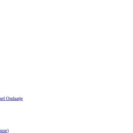
ael Ondaatje
ouse)