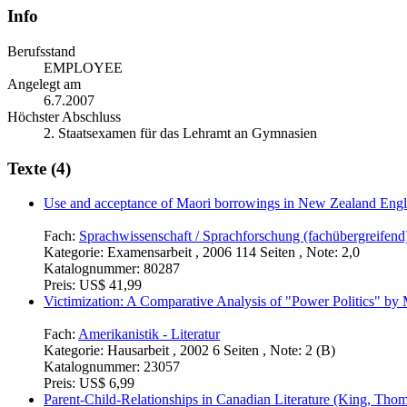
Info
Berufsstand
EMPLOYEE
Angelegt am
6.7.2007
Höchster Abschluss
2. Staatsexamen für das Lehramt an Gymnasien
Texte (4)
Use and acceptance of Maori borrowings in New Zealand Engl
Fach:
Sprachwissenschaft / Sprachforschung (fachübergreifend
Kategorie:
Examensarbeit , 2006 114 Seiten , Note: 2,0
Katalognummer:
80287
Preis:
US$ 41,99
Victimization: A Comparative Analysis of "Power Politics" by
Fach:
Amerikanistik - Literatur
Kategorie:
Hausarbeit , 2002 6 Seiten , Note: 2 (B)
Katalognummer:
23057
Preis:
US$ 6,99
Parent-Child-Relationships in Canadian Literature (King, Tho