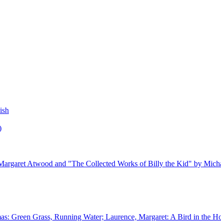
ish
)
 Margaret Atwood and "The Collected Works of Billy the Kid" by Mich
mas: Green Grass, Running Water; Laurence, Margaret: A Bird in the H