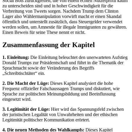
Social Bots zurückgreifen, die von einem echten Nutzerprofil kaum
zu unterscheiden sind und in hoher Geschwindigkeit für die
Verbreitung von Tweets sorgen. Nachdem Trump dem Clinton
Lager also Wählermanipulation vorwirft macht er einen Skandal
öffentlich und unterstellt zusätzlich, dass Steuergelder verwendet
werden sollen, um Amnestie für illegale Immigranten zu gewähren.
Einen Beweis für seine These nennt er nicht.
Zusammenfassung der Kapitel
1. Einleitung:
Die Einleitung beleuchtet den unerwarteten Aufstieg
Donald Trumps zur Präsidentschaft und führt in die Thematik der
Sprachmacht sowie der Veränderung des Begriffs
„Schreibtischtäter“ ein.
2. Die Macht der Lüge:
Dieses Kapitel analysiert die hohe
Frequenz offizieller Falschaussagen Trumps und diskutiert, wie
Sprache zur politischen Meinungsbildung und Beeinflussung
eingesetzt wird.
3. Legitimität der Lüge:
Hier wird das Spannungsfeld zwischen
der juristischen Legalität von Unwahrheiten und der ethischen
Legitimität politischer Kommunikation erörtert.
4. Die neuen Methoden des Wahlkampfs:
Dieses Kapitel