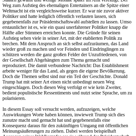
Weg zum Aufstieg des ehemaligen Entertainers an die Spitze einer
Weltmacht ist ein vergleichsweise kurzer. Er war nie zuvor aktiver
Politiker und hatte lediglich öffentlich verlauten lassen, sich
gegebenenfalls zur Präsidentschaftswahl aufstellen zu lassen. Umso
erstaunlicher ist es, wie ein quasi unerfahrener Politiker knapp die
Hälfte aller Stimmen erreichen konnte. Die Gründe für seinen
Aufstieg sehen viele in seiner Art, mit der etablierten Politik zu
brechen. Mit dem Anspruch an sich selbst aufzuräumen, das Land
wieder groß zu machen und vor Feinden und Eindringlingen zu
schützen werden die ganz großen Felder der Unzufriedenen, von
der Gesellschaft Abgehängten zum Thema gemacht und
reproduziert. Die damit verbundene Nachricht: Das Establishment
arbeite weniger für das Land, als gegen die eigene Bevölkerung.
Doch die Themen selbst sind nur ein Teil der Geschichte. Donald
Trump hat mit seiner Art einen nicht unbedingt neuen Weg
eingeschlagen. Doch diesen Weg verfolgt er wie kein Zweiter,
bedient populistische Ressentiments und nutzt seine Sprache, um zu
polarisieren.
In diesem Essay soll versucht werden, aufzuzeigen, welche
Auswirkungen Worte haben können, inwieweit Trump sich dies
zunutze macht und gemacht hat und gegebenenfalls eine
Konsequenz daraus für den zukünftigen Umgang mit öffentlichen
Meinungsäußerungen zu ziehen. Dabei werden beispielhaft