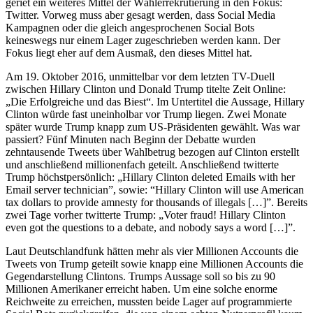
geriet ein weiteres Mittel der Wählerrekrutierung in den Fokus:
Twitter. Vorweg muss aber gesagt werden, dass Social Media
Kampagnen oder die gleich angesprochenen Social Bots
keineswegs nur einem Lager zugeschrieben werden kann. Der
Fokus liegt eher auf dem Ausmaß, den dieses Mittel hat.
Am 19. Oktober 2016, unmittelbar vor dem letzten TV-Duell
zwischen Hillary Clinton und Donald Trump titelte Zeit Online:
„Die Erfolgreiche und das Biest“. Im Untertitel die Aussage, Hillary
Clinton würde fast uneinholbar vor Trump liegen. Zwei Monate
später wurde Trump knapp zum US-Präsidenten gewählt. Was war
passiert? Fünf Minuten nach Beginn der Debatte wurden
zehntausende Tweets über Wahlbetrug bezogen auf Clinton erstellt
und anschließend millionenfach geteilt. Anschließend twitterte
Trump höchstpersönlich: „Hillary Clinton deleted Emails with her
Email server technician”, sowie: “Hillary Clinton will use American
tax dollars to provide amnesty for thousands of illegals […]”. Bereits
zwei Tage vorher twitterte Trump: „Voter fraud! Hillary Clinton
even got the questions to a debate, and nobody says a word […]”.
Laut Deutschlandfunk hätten mehr als vier Millionen Accounts die
Tweets von Trump geteilt sowie knapp eine Millionen Accounts die
Gegendarstellung Clintons. Trumps Aussage soll so bis zu 90
Millionen Amerikaner erreicht haben. Um eine solche enorme
Reichweite zu erreichen, mussten beide Lager auf programmierte