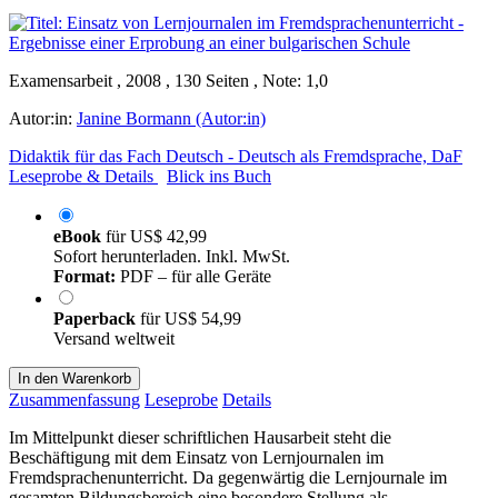
Examensarbeit , 2008 , 130 Seiten , Note: 1,0
Autor:in:
Janine Bormann (Autor:in)
Didaktik für das Fach Deutsch - Deutsch als Fremdsprache, DaF
Leseprobe & Details
Blick ins Buch
eBook
für
US$ 42,99
Sofort herunterladen. Inkl. MwSt.
Format:
PDF – für alle Geräte
Paperback
für
US$ 54,99
Versand weltweit
In den Warenkorb
Zusammenfassung
Leseprobe
Details
Im Mittelpunkt dieser schriftlichen Hausarbeit steht die
Beschäftigung mit dem Einsatz von Lernjournalen im
Fremdsprachenunterricht. Da gegenwärtig die Lernjournale im
gesamten Bildungsbereich eine besondere Stellung als