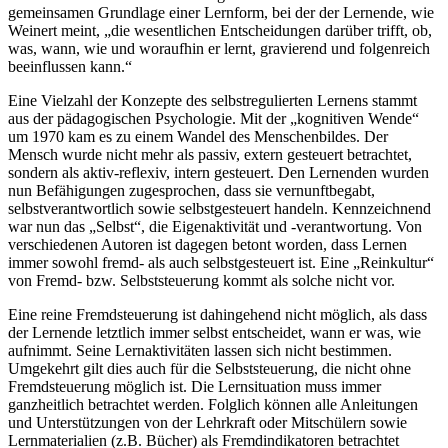
gemeinsamen Grundlage einer Lernform, bei der der Lernende, wie
Weinert meint, „die wesentlichen Entscheidungen darüber trifft, ob,
was, wann, wie und woraufhin er lernt, gravierend und folgenreich
beeinflussen kann.“
Eine Vielzahl der Konzepte des selbstregulierten Lernens stammt
aus der pädagogischen Psychologie. Mit der „kognitiven Wende“
um 1970 kam es zu einem Wandel des Menschenbildes. Der
Mensch wurde nicht mehr als passiv, extern gesteuert betrachtet,
sondern als aktiv-reflexiv, intern gesteuert. Den Lernenden wurden
nun Befähigungen zugesprochen, dass sie vernunftbegabt,
selbstverantwortlich sowie selbstgesteuert handeln. Kennzeichnend
war nun das „Selbst“, die Eigenaktivität und -verantwortung. Von
verschiedenen Autoren ist dagegen betont worden, dass Lernen
immer sowohl fremd- als auch selbstgesteuert ist. Eine „Reinkultur“
von Fremd- bzw. Selbststeuerung kommt als solche nicht vor.
Eine reine Fremdsteuerung ist dahingehend nicht möglich, als dass
der Lernende letztlich immer selbst entscheidet, wann er was, wie
aufnimmt. Seine Lernaktivitäten lassen sich nicht bestimmen.
Umgekehrt gilt dies auch für die Selbststeuerung, die nicht ohne
Fremdsteuerung möglich ist. Die Lernsituation muss immer
ganzheitlich betrachtet werden. Folglich können alle Anleitungen
und Unterstützungen von der Lehrkraft oder Mitschülern sowie
Lernmaterialien (z.B. Bücher) als Fremdindikatoren betrachtet