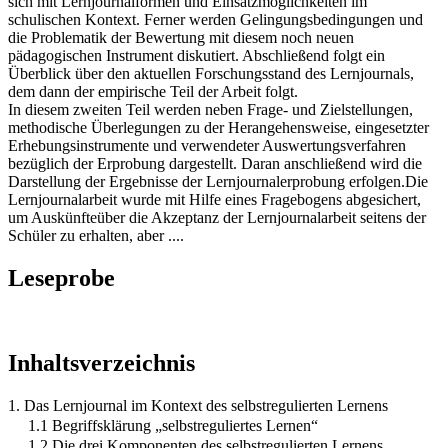
sich mit Lernjournalformen und Einsatzmöglichkeiten im
schulischen Kontext. Ferner werden Gelingungsbedingungen und
die Problematik der Bewertung mit diesem noch neuen
pädagogischen Instrument diskutiert. Abschließend folgt ein
Überblick über den aktuellen Forschungsstand des Lernjournals,
dem dann der empirische Teil der Arbeit folgt.
In diesem zweiten Teil werden neben Frage- und Zielstellungen,
methodische Überlegungen zu der Herangehensweise, eingesetzter
Erhebungsinstrumente und verwendeter Auswertungsverfahren
bezüglich der Erprobung dargestellt. Daran anschließend wird die
Darstellung der Ergebnisse der Lernjournalerprobung erfolgen.Die
Lernjournalarbeit wurde mit Hilfe eines Fragebogens abgesichert,
um Auskünfteüber die Akzeptanz der Lernjournalarbeit seitens der
Schüler zu erhalten, aber ....
Leseprobe
Inhaltsverzeichnis
1. Das Lernjournal im Kontext des selbstregulierten Lernens
1.1 Begriffsklärung „selbstreguliertes Lernen“
1.2 Die drei Komponenten des selbstregulierten Lernens