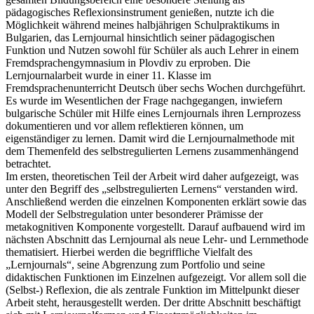
pädagogisches Reflexionsinstrument genießen, nutzte ich die
Möglichkeit während meines halbjährigen Schulpraktikums in
Bulgarien, das Lernjournal hinsichtlich seiner pädagogischen
Funktion und Nutzen sowohl für Schüler als auch Lehrer in einem
Fremdsprachengymnasium in Plovdiv zu erproben. Die
Lernjournalarbeit wurde in einer 11. Klasse im
Fremdsprachenunterricht Deutsch über sechs Wochen durchgeführt.
Es wurde im Wesentlichen der Frage nachgegangen, inwiefern
bulgarische Schüler mit Hilfe eines Lernjournals ihren Lernprozess
dokumentieren und vor allem reflektieren können, um
eigenständiger zu lernen. Damit wird die Lernjournalmethode mit
dem Themenfeld des selbstregulierten Lernens zusammenhängend
betrachtet.
Im ersten, theoretischen Teil der Arbeit wird daher aufgezeigt, was
unter den Begriff des „selbstregulierten Lernens“ verstanden wird.
Anschließend werden die einzelnen Komponenten erklärt sowie das
Modell der Selbstregulation unter besonderer Prämisse der
metakognitiven Komponente vorgestellt. Darauf aufbauend wird im
nächsten Abschnitt das Lernjournal als neue Lehr- und Lernmethode
thematisiert. Hierbei werden die begriffliche Vielfalt des
„Lernjournals“, seine Abgrenzung zum Portfolio und seine
didaktischen Funktionen im Einzelnen aufgezeigt. Vor allem soll die
(Selbst-) Reflexion, die als zentrale Funktion im Mittelpunkt dieser
Arbeit steht, herausgestellt werden. Der dritte Abschnitt beschäftigt