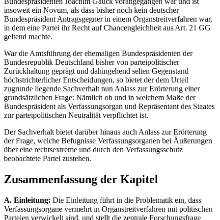
Bundespräsidenten Joachim Gauck vorangegangen war und ist
insoweit ein Novum, als dass bisher noch kein deutscher
Bundespräsident Antragsgegner in einem Organstreitverfahren war,
in dem eine Partei ihr Recht auf Chancengleichheit aus Art. 21 GG
geltend machte.
War die Amtsführung der ehemaligen Bundespräsidenten der
Bundesrepublik Deutschland bisher von parteipolitischer
Zurückhaltung geprägt und dahingehend selten Gegenstand
höchstrichterlicher Entscheidungen, so bietet der dem Urteil
zugrunde liegende Sachverhalt nun Anlass zur Erörterung einer
grundsätzlichen Frage: Nämlich ob und in welchem Maße der
Bundespräsident als Verfassungsorgan und Repräsentant des Staates
zur parteipolitischen Neutralität verpflichtet ist.
Der Sachverhalt bietet darüber hinaus auch Anlass zur Erörterung
der Frage, welche Befugnisse Verfassungsorganen bei Äußerungen
über eine rechtsextreme und durch den Verfassungsschutz
beobachtete Partei zustehen.
Zusammenfassung der Kapitel
A. Einleitung:
Die Einleitung führt in die Problematik ein, dass
Verfassungsorgane vermehrt in Organstreitverfahren mit politischen
Parteien verwickelt sind, und stellt die zentrale Forschungsfrage