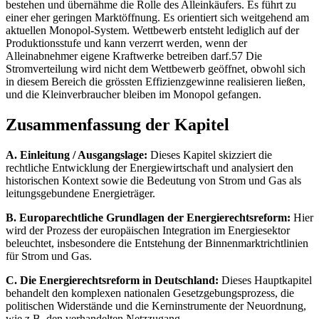
bestehen und übernähme die Rolle des Alleinkäufers. Es führt zu
einer eher geringen Marktöffnung. Es orientiert sich weitgehend am
aktuellen Monopol-System. Wettbewerb entsteht lediglich auf der
Produktionsstufe und kann verzerrt werden, wenn der
Alleinabnehmer eigene Kraftwerke betreiben darf.57 Die
Stromverteilung wird nicht dem Wettbewerb geöffnet, obwohl sich
in diesem Bereich die grössten Effizienzgewinne realisieren ließen,
und die Kleinverbraucher bleiben im Monopol gefangen.
Zusammenfassung der Kapitel
A. Einleitung / Ausgangslage:
Dieses Kapitel skizziert die
rechtliche Entwicklung der Energiewirtschaft und analysiert den
historischen Kontext sowie die Bedeutung von Strom und Gas als
leitungsgebundene Energieträger.
B. Europarechtliche Grundlagen der Energierechtsreform:
Hier
wird der Prozess der europäischen Integration im Energiesektor
beleuchtet, insbesondere die Entstehung der Binnenmarktrichtlinien
für Strom und Gas.
C. Die Energierechtsreform in Deutschland:
Dieses Hauptkapitel
behandelt den komplexen nationalen Gesetzgebungsprozess, die
politischen Widerstände und die Kerninstrumente der Neuordnung,
wie z.B. den verhandelten Netzzugang.