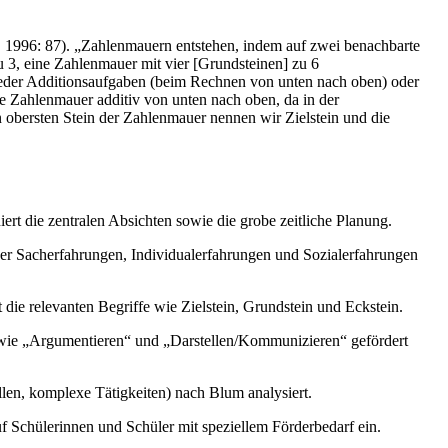
l. 1996: 87). „Zahlenmauern entstehen, indem auf zwei benachbarte
u 3, eine Zahlenmauer mit vier [Grundsteinen] zu 6
weder Additionsaufgaben (beim Rechnen von unten nach oben) oder
 Zahlenmauer additiv von unten nach oben, da in der
 obersten Stein der Zahlenmauer nennen wir Zielstein und die
rt die zentralen Absichten sowie die grobe zeitliche Planung.
der Sacherfahrungen, Individualerfahrungen und Sozialerfahrungen
die relevanten Begriffe wie Zielstein, Grundstein und Eckstein.
wie „Argumentieren“ und „Darstellen/Kommunizieren“ gefördert
en, komplexe Tätigkeiten) nach Blum analysiert.
uf Schülerinnen und Schüler mit speziellem Förderbedarf ein.