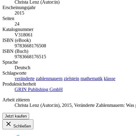
Christa Lenz (Autor:in)
Erscheinungsjahr
2015
Seiten
24
Katalognummer
V318061
ISBN (eBook)
9783668176508
ISBN (Buch)
9783668176515
Sprache
Deutsch
Schlagworte
veränderte
zahlenmauern
zielstein
mathematik
klasse
Produktsicherheit
GRIN Publishing GmbH
Arbeit zitieren
Christa Lenz (Autor:in)
, 2015, Veränderte Zahlenmauern: Was 
Jetzt kaufen
Schließen