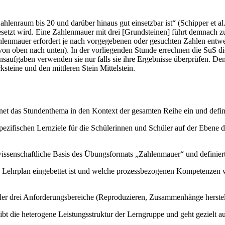
hlenraum bis 20 und darüber hinaus gut einsetzbar ist“ (Schipper et a
gesetzt wird. Eine Zahlenmauer mit drei [Grundsteinen] führt demnach z
Zahlenmauer erfordert je nach vorgegebenen oder gesuchten Zahlen ent
n oben nach unten). In der vorliegenden Stunde errechnen die SuS die
saufgaben verwenden sie nur falls sie ihre Ergebnisse überprüfen. Den
steine und den mittleren Stein Mittelstein.
et das Stundenthema in den Kontext der gesamten Reihe ein und definie
pezifischen Lernziele für die Schülerinnen und Schüler auf der Ebene 
wissenschaftliche Basis des Übungsformats „Zahlenmauer“ und definiert 
 Lehrplan eingebettet ist und welche prozessbezogenen Kompetenzen 
er drei Anforderungsbereiche (Reproduzieren, Zusammenhänge herstell
bt die heterogene Leistungsstruktur der Lerngruppe und geht gezielt a