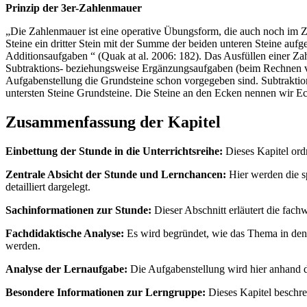
Prinzip der 3er-Zahlenmauer
„Die Zahlenmauer ist eine operative Übungsform, die auch noch im Za
Steine ein dritter Stein mit der Summe der beiden unteren Steine auf
Additionsaufgaben “ (Quak at al. 2006: 182). Das Ausfüllen einer 
Subtraktions- beziehungsweise Ergänzungsaufgaben (beim Rechnen vo
Aufgabenstellung die Grundsteine schon vorgegeben sind. Subtraktion
untersten Steine Grundsteine. Die Steine an den Ecken nennen wir Eck
Zusammenfassung der Kapitel
Einbettung der Stunde in die Unterrichtsreihe:
Dieses Kapitel ordn
Zentrale Absicht der Stunde und Lernchancen:
Hier werden die s
detailliert dargelegt.
Sachinformationen zur Stunde:
Dieser Abschnitt erläutert die fach
Fachdidaktische Analyse:
Es wird begründet, wie das Thema in den
werden.
Analyse der Lernaufgabe:
Die Aufgabenstellung wird hier anhand d
Besondere Informationen zur Lerngruppe:
Dieses Kapitel beschrei