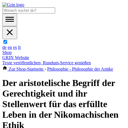
de
en
es
fr
Shop
GRIN Website
Texte veröffentlichen, Rundum-Service genießen
Zur Shop-Startseite
›
Philosophie - Philosophie der Antike
Der aristotelische Begriff der
Gerechtigkeit und ihr
Stellenwert für das erfüllte
Leben in der Nikomachischen
Ethik