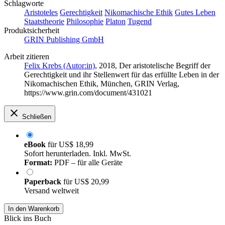
Schlagworte
Aristoteles
Gerechtigkeit
Nikomachische Ethik
Gutes Leben
Staatstheorie
Philosophie
Platon
Tugend
Produktsicherheit
GRIN Publishing GmbH
Arbeit zitieren
Felix Krebs (Autor:in)
, 2018, Der aristotelische Begriff der
Gerechtigkeit und ihr Stellenwert für das erfüllte Leben in der
Nikomachischen Ethik, München, GRIN Verlag,
https://www.grin.com/document/431021
Schließen
eBook
für
US$ 18,99
Sofort herunterladen. Inkl. MwSt.
Format:
PDF – für alle Geräte
Paperback
für
US$ 20,99
Versand weltweit
In den Warenkorb
Blick ins Buch