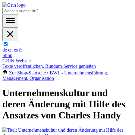
de
en
es
fr
Shop
GRIN Website
Texte veröffentlichen, Rundum-Service genießen
Zur Shop-Startseite
›
BWL - Unternehmensführung,
Management, Organisation
Unternehmenskultur und
deren Änderung mit Hilfe des
Ansatzes von Charles Handy