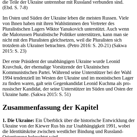
die Teile der Ukraine untrennbar mit Russland verbunden sind.
(Ebd. S. 7-8)
Im Osten und Süden der Ukraine leben die meisten Russen. Viele
von Ihnen haben mit ihren Wahlstimmen den Vertreter des
Pluralistischen Lagers Wiktor Yanukovich unterstützt. Auch wenn
die Malorussen Pluralistische Politiker unterstützen, kann man sie
nicht mit den Pluralisten gleichsetzen, weil die Pluralisten sich
trotzdem als Ukrainer betrachten. (Petro 2016: S. 20-21) (Sakwa
2015: S. 23)
Der erste Präsident der unabhängigen Ukraine wurde Leonid
Kravchuk, der ehemalige Vorsitzende der Ukrainischen
Kommunistischen Partei. Während seine Unterstützer bei der Wahl
1994 tendenziell im Westen der Ukraine und im monistischen Lager
zu finden waren, galt sein Gegenkandidat Leonid Kuchma als pro-
russischer Kandidat, der seine Unterstützer im Süden und Osten der
Ukraine hatte. (Sakwa 2015: S. 51)
Zusammenfassung der Kapitel
1. Die Ukraine:
Ein Überblick über die historische Entwicklung der
Ukraine von der Kiewer Rus bis zur Unabhängigkeit 1991, wobei
die Identitätskrise zwischen westlicher Bindung und Russland-
Orientierung beleuchtet wird.