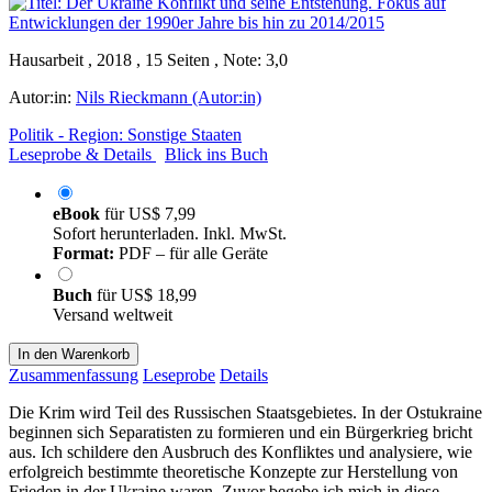
Hausarbeit , 2018 , 15 Seiten , Note: 3,0
Autor:in:
Nils Rieckmann (Autor:in)
Politik - Region: Sonstige Staaten
Leseprobe & Details
Blick ins Buch
eBook
für
US$ 7,99
Sofort herunterladen. Inkl. MwSt.
Format:
PDF – für alle Geräte
Buch
für
US$ 18,99
Versand weltweit
In den Warenkorb
Zusammenfassung
Leseprobe
Details
Die Krim wird Teil des Russischen Staatsgebietes. In der Ostukraine
beginnen sich Separatisten zu formieren und ein Bürgerkrieg bricht
aus. Ich schildere den Ausbruch des Konfliktes und analysiere, wie
erfolgreich bestimmte theoretische Konzepte zur Herstellung von
Frieden in der Ukraine waren. Zuvor begebe ich mich in diese