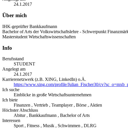
24.1.2017
Über mich
IHK-geprüfter Bankkaufmann
Bachelor of Arts der Volkswirtschaftslehre - Schwerpunkt Finanzmär
Masterstudent Wirtschaftswissenschaften
Info
Berufsstand
STUDENT
Angelegt am
24.1.2017
Karrierenetzwerk (z.B. XING, LinkedIn) o.Ä.
https://www.xing.com/profile/Julian_Fischer30/cv?sc_o=mxb_
Ich suche
Einblicke in große Wirtschaftsunternehmen
Ich biete
Finanzen , Vertrieb , Teamplayer , Börse , Aktien
Höchster Abschluss
Abitur , Bankkaufmann , Bachelor of Arts
Interessen
Sport , Fitness , Musik , Schwimmen , DLRG