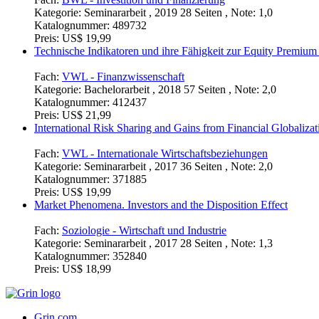
Kategorie:
Seminararbeit , 2019 28 Seiten , Note: 1,0
Katalognummer:
489732
Preis:
US$ 19,99
Technische Indikatoren und ihre Fähigkeit zur Equity Premium 
Fach:
VWL - Finanzwissenschaft
Kategorie:
Bachelorarbeit , 2018 57 Seiten , Note: 2,0
Katalognummer:
412437
Preis:
US$ 21,99
International Risk Sharing and Gains from Financial Globalizat
Fach:
VWL - Internationale Wirtschaftsbeziehungen
Kategorie:
Seminararbeit , 2017 36 Seiten , Note: 2,0
Katalognummer:
371885
Preis:
US$ 19,99
Market Phenomena. Investors and the Disposition Effect
Fach:
Soziologie - Wirtschaft und Industrie
Kategorie:
Seminararbeit , 2017 28 Seiten , Note: 1,3
Katalognummer:
352840
Preis:
US$ 18,99
Grin.com