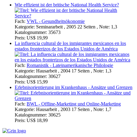
Wie effizient ist der britische National Health Service?
Fach:
VWL - Gesundheitsökonomie
Kategorie:
Seminararbeit , 2005 22 Seiten , Note: 1,3
Katalognummer:
35673
Preis:
US$ 19,99
La influencia cultural de los inmigrantes mexicanos en los
estados fronterizos de los Estados Unidos de América
Fach:
Romanistik - Lateinamerikanische Philologie
Kategorie:
Hausarbeit , 2004 17 Seiten , Note: 1,3
Katalognummer:
30627
Preis:
US$ 15,99
Erlebnisorientierung im Krankenhaus - Ansätze und Grenzen
Fach:
BWL - Offline-Marketing und Online-Marketing
Kategorie:
Hausarbeit , 2003 17 Seiten , Note: 1,7
Katalognummer:
30625
Preis:
US$ 18,99
Grin.com
Versand
Kontakt