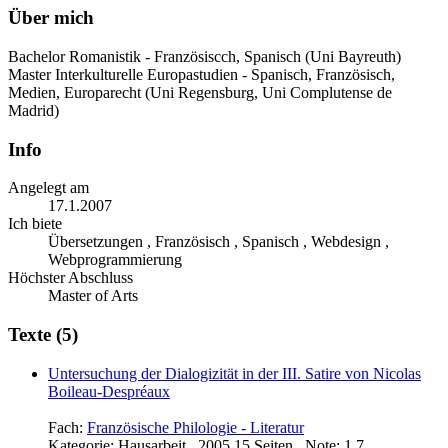
Über mich
Bachelor Romanistik - Französiscch, Spanisch (Uni Bayreuth)
Master Interkulturelle Europastudien - Spanisch, Französisch,
Medien, Europarecht (Uni Regensburg, Uni Complutense de
Madrid)
Info
Angelegt am
17.1.2007
Ich biete
Übersetzungen , Französisch , Spanisch , Webdesign ,
Webprogrammierung
Höchster Abschluss
Master of Arts
Texte (5)
Untersuchung der Dialogizität in der III. Satire von Nicolas
Boileau-Despréaux
Fach:
Französische Philologie - Literatur
Kategorie:
Hausarbeit , 2005 15 Seiten , Note: 1,7