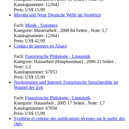
Katalognummer:
122642
Preis:
US$ 15,99
Movida und Neue Deutsche Welle im Vergleich
Fach:
Musik - Sonstiges
Kategorie:
Masterarbeit , 2008 84 Seiten , Note: 1,7
Katalognummer:
122641
Preis:
US$ 42,99
Contact de langues en Alsace
Fach:
Französische Philologie - Linguistik
Kategorie:
Hausarbeit (Hauptseminar) , 2006 21 Seiten ,
Note: 1,3
Katalognummer:
67053
Preis:
US$ 15,99
Neologismen und Internet: Französische Sprachpolitik im
Wandel der Zeit
Fach:
Französische Philologie - Linguistik
Kategorie:
Hausarbeit , 2005 17 Seiten , Note: 1,7
Katalognummer:
67050
Preis:
US$ 15,99
Synthèse et critique des publications récentes sur le parler des
cités