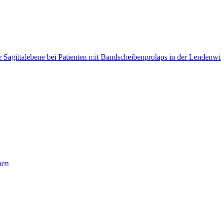
 Sagittalebene bei Patienten mit Bandscheibenprolaps in der Lendenwi
hen