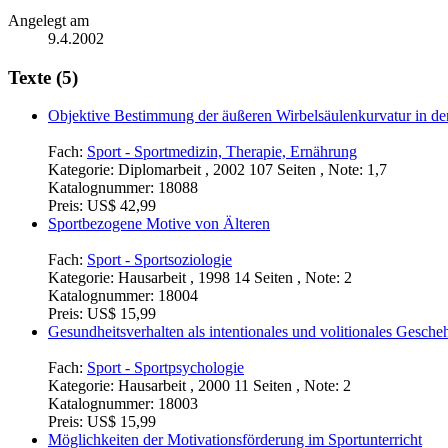
Angelegt am
9.4.2002
Texte (5)
Objektive Bestimmung der äußeren Wirbelsäulenkurvatur in der
Fach:
Sport - Sportmedizin, Therapie, Ernährung
Kategorie:
Diplomarbeit , 2002 107 Seiten , Note: 1,7
Katalognummer:
18088
Preis:
US$ 42,99
Sportbezogene Motive von Älteren
Fach:
Sport - Sportsoziologie
Kategorie:
Hausarbeit , 1998 14 Seiten , Note: 2
Katalognummer:
18004
Preis:
US$ 15,99
Gesundheitsverhalten als intentionales und volitionales Gesche
Fach:
Sport - Sportpsychologie
Kategorie:
Hausarbeit , 2000 11 Seiten , Note: 2
Katalognummer:
18003
Preis:
US$ 15,99
Möglichkeiten der Motivationsförderung im Sportunterricht