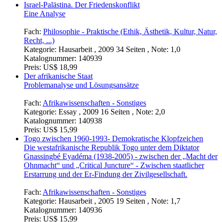
Israel-Palästina. Der Friedenskonflikt
Eine Analyse
Fach:
Philosophie - Praktische (Ethik, Ästhetik, Kultur, Natur,
Recht, ...)
Kategorie:
Hausarbeit , 2009 34 Seiten , Note: 1,0
Katalognummer:
140939
Preis:
US$ 18,99
Der afrikanische Staat
Problemanalyse und Lösungsansätze
Fach:
Afrikawissenschaften - Sonstiges
Kategorie:
Essay , 2009 16 Seiten , Note: 2,0
Katalognummer:
140938
Preis:
US$ 15,99
Togo zwischen 1960-1993- Demokratische Klopfzeichen
Die westafrikanische Republik Togo unter dem Diktator
Gnassingbé Eyadéma (1938-2005) - zwischen der „Macht der
Ohnmacht“ und „Critical Juncture“ - Zwischen staatlicher
Erstarrung und der Er-Findung der Zivilgesellschaft.
Fach:
Afrikawissenschaften - Sonstiges
Kategorie:
Hausarbeit , 2005 19 Seiten , Note: 1,7
Katalognummer:
140936
Preis:
US$ 15,99