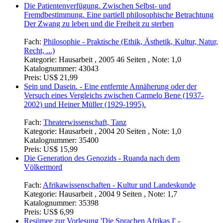
Die Patientenverfügung. Zwischen Selbst- und
Fremdbestimmung. Eine partiell philosophische Betrachtung
Der Zwang zu leben und die Freiheit zu sterben
Fach:
Philosophie - Praktische (Ethik, Ästhetik, Kultur, Natur,
Recht, ...)
Kategorie:
Hausarbeit , 2005 46 Seiten , Note: 1,0
Katalognummer:
43043
Preis:
US$ 21,99
Sein und Dasein. - Eine entfernte Annäherung oder der
Versuch eines Vergleichs zwischen Carmelo Bene (1937-
2002) und Heiner Müller (1929-1995).
Fach:
Theaterwissenschaft, Tanz
Kategorie:
Hausarbeit , 2004 20 Seiten , Note: 1,0
Katalognummer:
35400
Preis:
US$ 15,99
Die Generation des Genozids - Ruanda nach dem
Völkermord
Fach:
Afrikawissenschaften - Kultur und Landeskunde
Kategorie:
Hausarbeit , 2004 9 Seiten , Note: 1,7
Katalognummer:
35398
Preis:
US$ 6,99
Resümee zur Vorlesung 'Die Sprachen Afrikas I' -