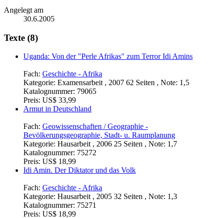
Angelegt am
30.6.2005
Texte (8)
Uganda: Von der "Perle Afrikas" zum Terror Idi Amins
Fach:
Geschichte - Afrika
Kategorie:
Examensarbeit , 2007 62 Seiten , Note: 1,5
Katalognummer:
79065
Preis:
US$ 33,99
Armut in Deutschland
Fach:
Geowissenschaften / Geographie -
Bevölkerungsgeographie, Stadt- u. Raumplanung
Kategorie:
Hausarbeit , 2006 25 Seiten , Note: 1,7
Katalognummer:
75272
Preis:
US$ 18,99
Idi Amin. Der Diktator und das Volk
Fach:
Geschichte - Afrika
Kategorie:
Hausarbeit , 2005 32 Seiten , Note: 1,3
Katalognummer:
75271
Preis:
US$ 18,99