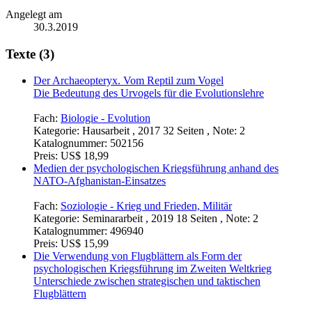
Angelegt am
30.3.2019
Texte (3)
Der Archaeopteryx. Vom Reptil zum Vogel
Die Bedeutung des Urvogels für die Evolutionslehre
Fach:
Biologie - Evolution
Kategorie:
Hausarbeit , 2017 32 Seiten , Note: 2
Katalognummer:
502156
Preis:
US$ 18,99
Medien der psychologischen Kriegsführung anhand des
NATO-Afghanistan-Einsatzes
Fach:
Soziologie - Krieg und Frieden, Militär
Kategorie:
Seminararbeit , 2019 18 Seiten , Note: 2
Katalognummer:
496940
Preis:
US$ 15,99
Die Verwendung von Flugblättern als Form der
psychologischen Kriegsführung im Zweiten Weltkrieg
Unterschiede zwischen strategischen und taktischen
Flugblättern