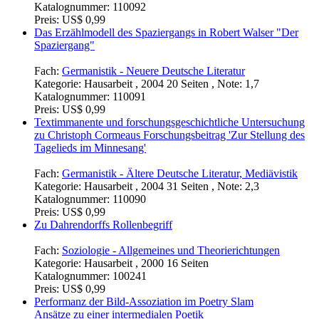
Katalognummer:
110092
Preis:
US$ 0,99
Das Erzählmodell des Spaziergangs in Robert Walser "Der
Spaziergang"
Fach:
Germanistik - Neuere Deutsche Literatur
Kategorie:
Hausarbeit , 2004 20 Seiten , Note: 1,7
Katalognummer:
110091
Preis:
US$ 0,99
Textimmanente und forschungsgeschichtliche Untersuchung
zu Christoph Cormeaus Forschungsbeitrag 'Zur Stellung des
Tagelieds im Minnesang'
Fach:
Germanistik - Ältere Deutsche Literatur, Mediävistik
Kategorie:
Hausarbeit , 2004 31 Seiten , Note: 2,3
Katalognummer:
110090
Preis:
US$ 0,99
Zu Dahrendorffs Rollenbegriff
Fach:
Soziologie - Allgemeines und Theorierichtungen
Kategorie:
Hausarbeit , 2000 16 Seiten
Katalognummer:
100241
Preis:
US$ 0,99
Performanz der Bild-Assoziation im Poetry Slam
Ansätze zu einer intermedialen Poetik