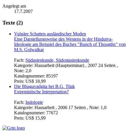
Angelegt am
17.7.2007
Texte (2)
Vulgäre Schatten ausländischer Moden
Eine Darstellungsweise des Westens in der Hindutva-
Ideologie am Beispiel des Buches "Bunch of Thougths" von
M.S. Golwalkar
Fach:
Südasienkunde, Südostasienkunde
Kategorie:
Hausarbeit (Hauptseminar) , 2007 24 Seiten ,
Note: 2,0
Katalognummer:
85197
Preis:
US$ 18,99
Die Bhagavadgita bei B.G. Tilak
Extremistische Interpretation?
Fach:
Indologie
Kategorie:
Hausarbeit , 2006 17 Seiten , Note: 1,0
Katalognummer:
77672
Preis:
US$ 15,99