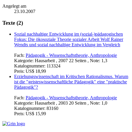
Angelegt am
23.10.2007
Texte (2)
Sozial nachhaltige Entwicklung im (sozial-)pädagogischen
Fokus: Die ökosoziale Theorie sozialer Arbeit Wolf Rainer
Wendts und sozial nachhaltige Entwicklung im Vergleich
Fach:
Pädagogik - Wissenschaftstheorie, Anthropologie
Kategorie:
Hausarbeit , 2007 22 Seiten , Note: 1,3
Katalognummer:
113324
Preis:
US$ 18,99
Erziehungswissenschaft im Kritischen Rationalismus. Warum
ist die "geisteswissenschaftliche Pädagogik" eine "praktische
Pädagogik"?
Fach:
Pädagogik - Wissenschaftstheorie, Anthropologie
Kategorie:
Hausarbeit , 2003 20 Seiten , Note: 1,0
Katalognummer:
83160
Preis:
US$ 15,99