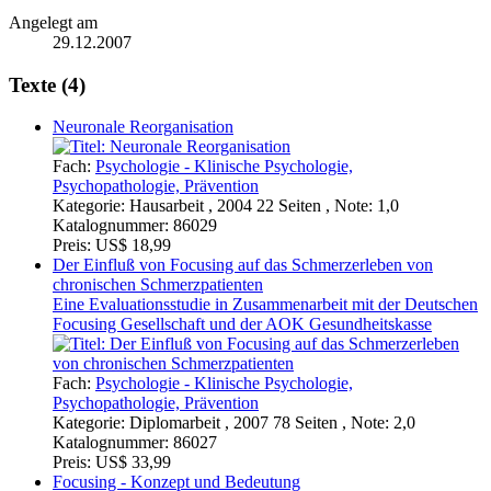
Angelegt am
29.12.2007
Texte (4)
Neuronale Reorganisation
Fach:
Psychologie - Klinische Psychologie,
Psychopathologie, Prävention
Kategorie:
Hausarbeit , 2004 22 Seiten , Note: 1,0
Katalognummer:
86029
Preis:
US$ 18,99
Der Einfluß von Focusing auf das Schmerzerleben von
chronischen Schmerzpatienten
Eine Evaluationsstudie in Zusammenarbeit mit der Deutschen
Focusing Gesellschaft und der AOK Gesundheitskasse
Fach:
Psychologie - Klinische Psychologie,
Psychopathologie, Prävention
Kategorie:
Diplomarbeit , 2007 78 Seiten , Note: 2,0
Katalognummer:
86027
Preis:
US$ 33,99
Focusing - Konzept und Bedeutung