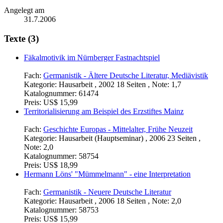
Angelegt am
31.7.2006
Texte (3)
Fäkalmotivik im Nürnberger Fastnachtspiel
Fach:
Germanistik - Ältere Deutsche Literatur, Mediävistik
Kategorie:
Hausarbeit , 2002 18 Seiten , Note: 1,7
Katalognummer:
61474
Preis:
US$ 15,99
Territorialisierung am Beispiel des Erzstiftes Mainz
Fach:
Geschichte Europas - Mittelalter, Frühe Neuzeit
Kategorie:
Hausarbeit (Hauptseminar) , 2006 23 Seiten ,
Note: 2,0
Katalognummer:
58754
Preis:
US$ 18,99
Hermann Löns' "Mümmelmann" - eine Interpretation
Fach:
Germanistik - Neuere Deutsche Literatur
Kategorie:
Hausarbeit , 2006 18 Seiten , Note: 2,0
Katalognummer:
58753
Preis:
US$ 15,99