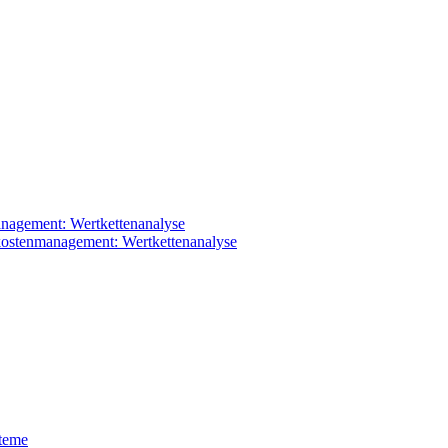
management: Wertkettenanalyse
teme