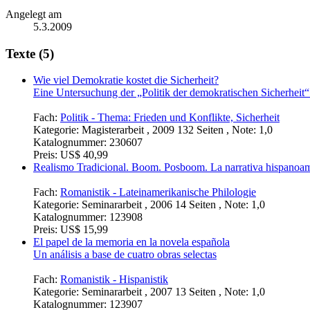
Angelegt am
5.3.2009
Texte (5)
Wie viel Demokratie kostet die Sicherheit?
Eine Untersuchung der „Politik der demokratischen Sicherheit“
Fach:
Politik - Thema: Frieden und Konflikte, Sicherheit
Kategorie:
Magisterarbeit , 2009 132 Seiten , Note: 1,0
Katalognummer:
230607
Preis:
US$ 40,99
Realismo Tradicional. Boom. Posboom. La narrativa hispanoam
Fach:
Romanistik - Lateinamerikanische Philologie
Kategorie:
Seminararbeit , 2006 14 Seiten , Note: 1,0
Katalognummer:
123908
Preis:
US$ 15,99
El papel de la memoria en la novela española
Un análisis a base de cuatro obras selectas
Fach:
Romanistik - Hispanistik
Kategorie:
Seminararbeit , 2007 13 Seiten , Note: 1,0
Katalognummer:
123907