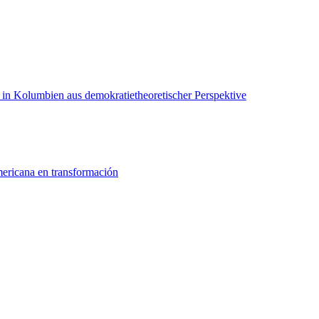
 in Kolumbien aus demokratietheoretischer Perspektive
ericana en transformación