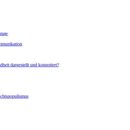
state
mmunikation
eit dargestellt und konnotiert?
echtspopulismus