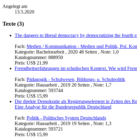
Angelegt am
13.5.2020
Texte (3)
The dangers to liberal democracy by democratizing the fourth e
Fach:
Medien / Kommunikation - Medien und Politik, Pol. Ko
Kategorie:
Bachelorarbeit , 2020 48 Seiten , Note: 1,0
Katalognummer:
888950
Preis:
US$ 21,99
Fremdheitserfahrungen im schulischen Kontext. Wie wird Fremdh
Fach:
Pädagogik - Schulwesen, Bildungs- u. Schulpolitik
Kategorie:
Hausarbeit , 2019 20 Seiten , Note: 1,7
Katalognummer:
593744
Preis:
US$ 15,99
Die direkte Demokratie als Regierungselement in Zeiten des R
Eine Analyse für die Bundesrepublik Deutschland
Fach:
Politik - Politisches System Deutschlands
Kategorie:
Hausarbeit , 2019 19 Seiten , Note: 1,3
Katalognummer:
593721
Preis:
US$ 15,99