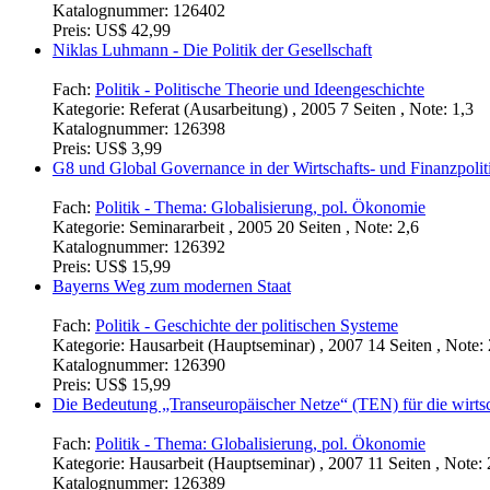
Katalognummer:
126402
Preis:
US$ 42,99
Niklas Luhmann - Die Politik der Gesellschaft
Fach:
Politik - Politische Theorie und Ideengeschichte
Kategorie:
Referat (Ausarbeitung) , 2005 7 Seiten , Note: 1,3
Katalognummer:
126398
Preis:
US$ 3,99
G8 und Global Governance in der Wirtschafts- und Finanzpolit
Fach:
Politik - Thema: Globalisierung, pol. Ökonomie
Kategorie:
Seminararbeit , 2005 20 Seiten , Note: 2,6
Katalognummer:
126392
Preis:
US$ 15,99
Bayerns Weg zum modernen Staat
Fach:
Politik - Geschichte der politischen Systeme
Kategorie:
Hausarbeit (Hauptseminar) , 2007 14 Seiten , Note: 
Katalognummer:
126390
Preis:
US$ 15,99
Die Bedeutung „Transeuropäischer Netze“ (TEN) für die wirtsc
Fach:
Politik - Thema: Globalisierung, pol. Ökonomie
Kategorie:
Hausarbeit (Hauptseminar) , 2007 11 Seiten , Note: 
Katalognummer:
126389