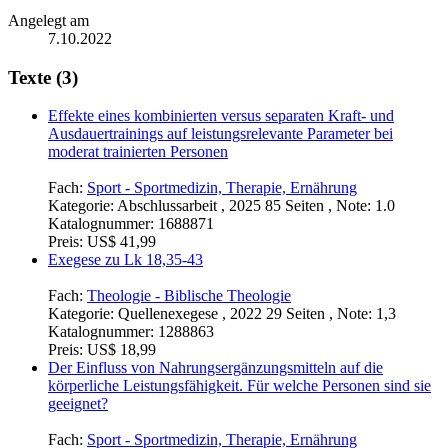
Angelegt am
7.10.2022
Texte (3)
Effekte eines kombinierten versus separaten Kraft- und
Ausdauertrainings auf leistungsrelevante Parameter bei
moderat trainierten Personen
Fach:
Sport - Sportmedizin, Therapie, Ernährung
Kategorie:
Abschlussarbeit , 2025 85 Seiten , Note: 1.0
Katalognummer:
1688871
Preis:
US$ 41,99
Exegese zu Lk 18,35-43
Fach:
Theologie - Biblische Theologie
Kategorie:
Quellenexegese , 2022 29 Seiten , Note: 1,3
Katalognummer:
1288863
Preis:
US$ 18,99
Der Einfluss von Nahrungsergänzungsmitteln auf die
körperliche Leistungsfähigkeit. Für welche Personen sind sie
geeignet?
Fach:
Sport - Sportmedizin, Therapie, Ernährung