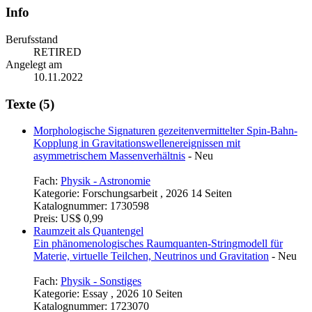
Info
Berufsstand
RETIRED
Angelegt am
10.11.2022
Texte (5)
Morphologische Signaturen gezeitenvermittelter Spin-Bahn-
Kopplung in Gravitationswellenereignissen mit
asymmetrischem Massenverhältnis
-
Neu
Fach:
Physik - Astronomie
Kategorie:
Forschungsarbeit , 2026 14 Seiten
Katalognummer:
1730598
Preis:
US$ 0,99
Raumzeit als Quantengel
Ein phänomenologisches Raumquanten-Stringmodell für
Materie, virtuelle Teilchen, Neutrinos und Gravitation
-
Neu
Fach:
Physik - Sonstiges