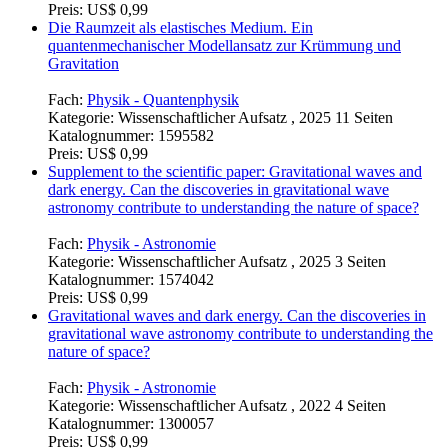
Kategorie:
Essay , 2026 10 Seiten
Katalognummer:
1723070
Preis:
US$ 0,99
Die Raumzeit als elastisches Medium. Ein
quantenmechanischer Modellansatz zur Krümmung und
Gravitation
Fach:
Physik - Quantenphysik
Kategorie:
Wissenschaftlicher Aufsatz , 2025 11 Seiten
Katalognummer:
1595582
Preis:
US$ 0,99
Supplement to the scientific paper: Gravitational waves and
dark energy. Can the discoveries in gravitational wave
astronomy contribute to understanding the nature of space?
Fach:
Physik - Astronomie
Kategorie:
Wissenschaftlicher Aufsatz , 2025 3 Seiten
Katalognummer:
1574042
Preis:
US$ 0,99
Gravitational waves and dark energy. Can the discoveries in