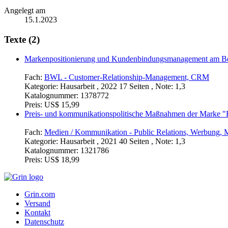
Angelegt am
15.1.2023
Texte (2)
Markenpositionierung und Kundenbindungsmanagement am Be
Fach:
BWL - Customer-Relationship-Management, CRM
Kategorie:
Hausarbeit , 2022 17 Seiten , Note: 1,3
Katalognummer:
1378772
Preis:
US$ 15,99
Preis- und kommunikationspolitische Maßnahmen der Marke 
Fach:
Medien / Kommunikation - Public Relations, Werbung, M
Kategorie:
Hausarbeit , 2021 40 Seiten , Note: 1,3
Katalognummer:
1321786
Preis:
US$ 18,99
Grin.com
Versand
Kontakt
Datenschutz