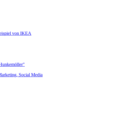
ispiel von IKEA
"Hunkemöller"
arketing, Social Media