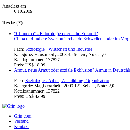
Angelegt am
6.10.2009
Texte (2)
"Chinindia" - Futurologie oder nahe Zukunft?
China und Indien: Zwei aufstrebende Schwellenländer im Vergl
Fach:
Soziologie - Wirtschaft und Industrie
Kategorie:
Hausarbeit , 2008 35 Seiten , Note: 1,0
Katalognummer:
137827
Preis:
US$ 18,99
Armut, neue Armut oder soziale Exklusion? Armut in Deutschl
Fach:
Soziologie - Arbeit, Ausbildung, Organisation
Kategorie:
Magisterarbeit , 2009 121 Seiten , Note: 2,0
Katalognummer:
137822
Preis:
US$ 42,99
Grin.com
Versand
Kontakt