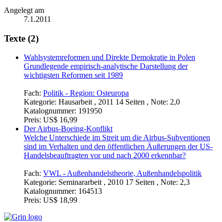
Angelegt am
7.1.2011
Texte (2)
Wahlsystemreformen und Direkte Demokratie in Polen
Grundlegende empirisch-analytische Darstellung der
wichtigsten Reformen seit 1989
Fach:
Politik - Region: Osteuropa
Kategorie:
Hausarbeit , 2011 14 Seiten , Note: 2,0
Katalognummer:
191950
Preis:
US$ 16,99
Der Airbus-Boeing-Konflikt
Welche Unterschiede im Streit um die Airbus-Subventionen
sind im Verhalten und den öffentlichen Äußerungen der US-
Handelsbeauftragten vor und nach 2000 erkennbar?
Fach:
VWL - Außenhandelstheorie, Außenhandelspolitik
Kategorie:
Seminararbeit , 2010 17 Seiten , Note: 2,3
Katalognummer:
164513
Preis:
US$ 18,99