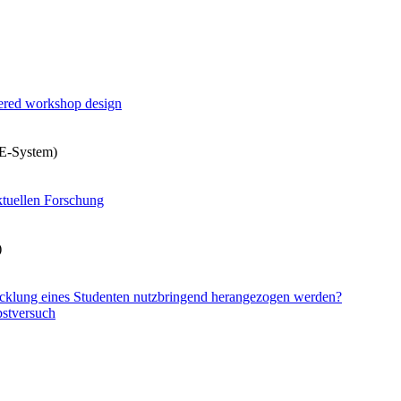
ered workshop design
HE-System)
ktuellen Forschung
)
cklung eines Studenten nutzbringend herangezogen werden?
bstversuch