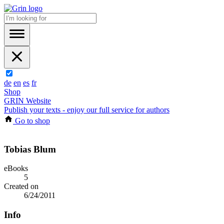
de
en
es
fr
Shop
GRIN Website
Publish your texts - enjoy our full service for authors
Go to shop
Tobias Blum
eBooks
5
Created on
6/24/2011
Info