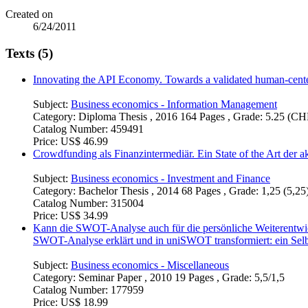
Created on
6/24/2011
Texts (5)
Innovating the API Economy. Towards a validated human-cent
Subject:
Business economics - Information Management
Category:
Diploma Thesis , 2016 164 Pages , Grade: 5.25 (C
Catalog Number:
459491
Price:
US$ 46.99
Crowdfunding als Finanzintermediär. Ein State of the Art der a
Subject:
Business economics - Investment and Finance
Category:
Bachelor Thesis , 2014 68 Pages , Grade: 1,25 (5,25
Catalog Number:
315004
Price:
US$ 34.99
Kann die SWOT-Analyse auch für die persönliche Weiterentwi
SWOT-Analyse erklärt und in uniSWOT transformiert: ein Sel
Subject:
Business economics - Miscellaneous
Category:
Seminar Paper , 2010 19 Pages , Grade: 5,5/1,5
Catalog Number:
177959
Price:
US$ 18.99