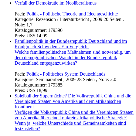
Verfall der Demokratie im Neoliberalismus
Fach:
Politik - Politische Theorie und Ideengeschichte
Kategorie:
Rezension / Literaturbericht , 2009 20 Seiten ,
Note: 1,7
Katalognummer:
179390
Preis:
US$ 14,99
Familienpolitik in der Bundesrepublik Deutschland und im
Königreich Schweden - Ein Vergleich.
Welche familienpolitischen Maßnahmen sind notwendig, um
dem demographischen Wandel in der Bundesrepublik
Deutschland entgegenzuwirken?
Fach:
Politik - Politisches System Deutschlands
Kategorie:
Seminararbeit , 2009 28 Seiten , Note: 2,0
Katalognummer:
179385
Preis:
US$ 18,99
Spielball der Supermächte? Die Volksrepublik China und die
Vereinigten Staaten von Amerika auf dem afrikanischen
Kontinent.
Verfügen die Volksrepublik China und die Vereinigten Staaten
von Amerika über eine konkrete afrikapolitische Strategie?
Wenn ja, welche Unterschiede und Gemeinsamkeiten sind
festzustellen?