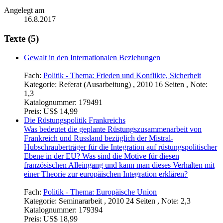
Angelegt am
16.8.2017
Texte (5)
Gewalt in den Internationalen Beziehungen
Fach:
Politik - Thema: Frieden und Konflikte, Sicherheit
Kategorie:
Referat (Ausarbeitung) , 2010 16 Seiten , Note:
1,3
Katalognummer:
179491
Preis:
US$ 14,99
Die Rüstungspolitik Frankreichs
Was bedeutet die geplante Rüstungszusammenarbeit von
Frankreich und Russland bezüglich der Mistral-
Hubschrauberträger für die Integration auf rüstungspolitischer
Ebene in der EU? Was sind die Motive für diesen
französischen Alleingang und kann man dieses Verhalten mit
einer Theorie zur europäischen Integration erklären?
Fach:
Politik - Thema: Europäische Union
Kategorie:
Seminararbeit , 2010 24 Seiten , Note: 2,3
Katalognummer:
179394
Preis:
US$ 18,99