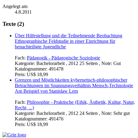
Angelegt am
4.8.2011
Texte (2)
Über Hilfestellung und die Teilnehmende Beobachtung
Ethnographische Feldstudie in einer Einrichtung für
benachteiligte Jugendliche
Fach:
Pädagogik - Pädagogische Soziologie
Kategorie:
Bachelorarbeit , 2012 25 Seiten , Note: Gut
Katalognummer:
491478
Preis:
US$ 18,99
Grenzen und Möglichkeiten kybernetisch-philosophischer
Betrachtungen im Spannungsverhältnis Mensch-Technologie
Am Beispiel von Stanislaw Lem
Fach:
Philosophie - Praktische (Ethik, Ästhetik, Kultur, Natur,
Recht, ...)
Kategorie:
Bachelorarbeit , 2012 24 Seiten , Note: Sehr gut
Katalognummer:
491476
Preis:
US$ 18,99