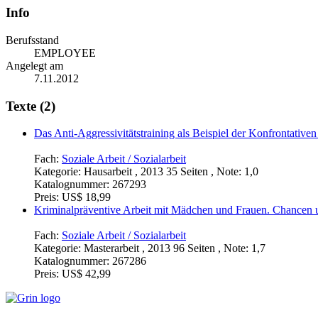
Info
Berufsstand
EMPLOYEE
Angelegt am
7.11.2012
Texte (2)
Das Anti-Aggressivitätstraining als Beispiel der Konfrontative
Fach:
Soziale Arbeit / Sozialarbeit
Kategorie:
Hausarbeit , 2013 35 Seiten , Note: 1,0
Katalognummer:
267293
Preis:
US$ 18,99
Kriminalpräventive Arbeit mit Mädchen und Frauen. Chancen 
Fach:
Soziale Arbeit / Sozialarbeit
Kategorie:
Masterarbeit , 2013 96 Seiten , Note: 1,7
Katalognummer:
267286
Preis:
US$ 42,99