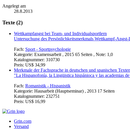
Angelegt am
28.8.2013
Texte (2)
Wettkampfangst bei Team- und Individualsportlern
Untersuchung des Persönlichkeitsmerkmals Wettkampf-Angst-I
Fach:
Sport - Sportpsychologie
Kategorie:
Examensarbeit , 2015 65 Seiten , Note: 1,0
Katalognummer:
310730
Preis:
US$ 34,99
Merkmale der Fachsprache in deutschen und spanischen Texte
"La Hispanofonía, la Lingüistica hispánioca y las academias 
Fach:
Romanistik - Hispanistik
Kategorie:
Hausarbeit (Hauptseminar) , 2013 17 Seiten
Katalognummer:
232751
Preis:
US$ 16,99
Grin.com
Versand