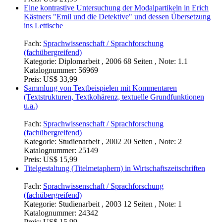
Eine kontrastive Untersuchung der Modalpartikeln in Erich
Kästners "Emil und die Detektive" und dessen Übersetzung
ins Lettische
Fach:
Sprachwissenschaft / Sprachforschung
(fachübergreifend)
Kategorie:
Diplomarbeit , 2006 68 Seiten , Note: 1.1
Katalognummer:
56969
Preis:
US$ 33,99
Sammlung von Textbeispielen mit Kommentaren
(Textstrukturen, Textkohärenz, textuelle Grundfunktionen
u.a.)
Fach:
Sprachwissenschaft / Sprachforschung
(fachübergreifend)
Kategorie:
Studienarbeit , 2002 20 Seiten , Note: 2
Katalognummer:
25149
Preis:
US$ 15,99
Titelgestaltung (Titelmetaphern) in Wirtschaftszeitschriften
Fach:
Sprachwissenschaft / Sprachforschung
(fachübergreifend)
Kategorie:
Studienarbeit , 2003 12 Seiten , Note: 1
Katalognummer:
24342
Preis:
US$ 15,99